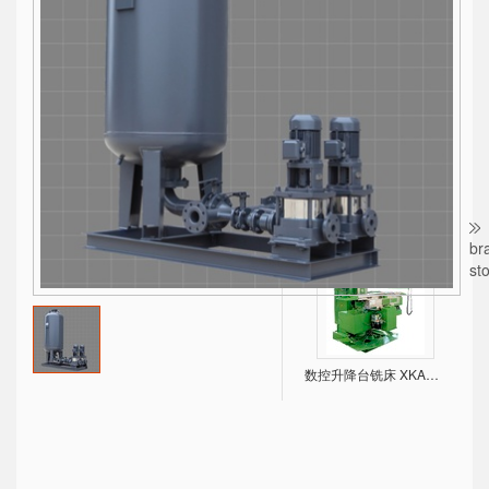
BTLS系列水冷螺杆式冷水机，经济、可靠！
X系列内燃叉车1-10吨
br
st
数控升降台铣床 XKA5032/5040/6132/6140