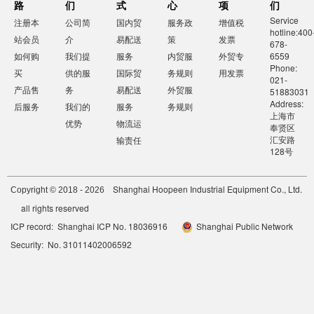
路
们
式
心
项
们
Service
注册本
公司简
国内贸
服务政
增值税
hotline:400
站会员
介
易配送
策
发票
678-
如何购
我们提
服务
内贸服
外贸专
6559
Phone:
买
供的服
国际贸
务规则
用发票
021-
产品售
务
易配送
外贸服
51883031
Address:
后服务
我们的
服务
务规则
上海市
优势
物流运
奉贤区
汇安路
输责任
128号
Shanghai Hoopeen Industrial Equipment Co., Ltd.
Copyright © 2018 - 2026
all rights reserved
ICP record: Shanghai ICP No. 18036916
Shanghai Public Network
Security: No. 31011402006592