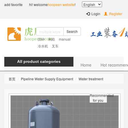
add favorite
hi! welcome
hoopeen website
!
Login
Register
Search
汉钟
利欧
manual
冷水机
叉车
All product categories
Home
Hot recommen
首页
Pipeline Water Supply Equipment
Water treatment
Recommended
for you