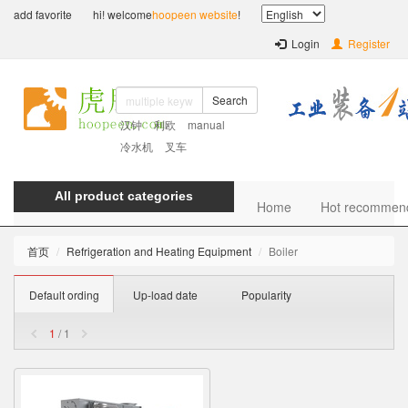
add favorite
hi! welcome
hoopeen website
!
Login
Register
Search
汉钟
利欧
manual
冷水机
叉车
All product categories
Home
Hot recommen
首页
Refrigeration and Heating Equipment
Boiler
Default ording
Up-load date
Popularity
1
/ 1