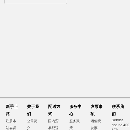
新手上
关于我
配送方
服务中
发票事
联系我
路
们
式
心
项
们
Service
注册本
公司简
国内贸
服务政
增值税
hotline:400
站会员
介
易配送
策
发票
678-