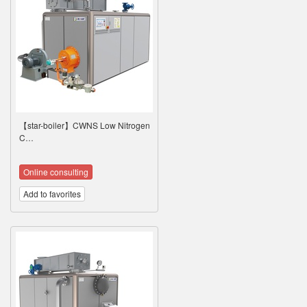
【star-boiler】CWNS Low Nitrogen
C…
Online consulting
Add to favorites