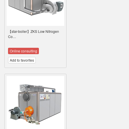
【star-boiler】ZKS Low Nitrogen
Co…
Online consulting
Add to favorites