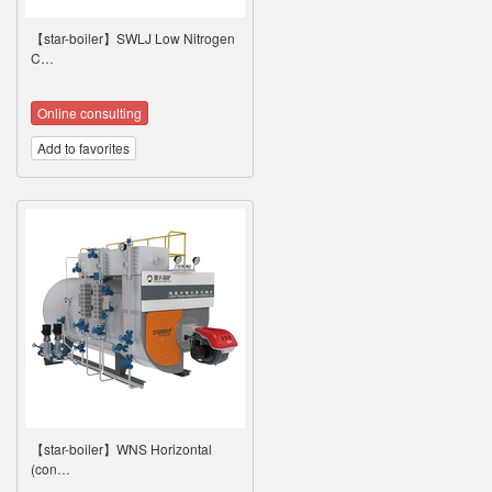
【star-boiler】SWLJ Low Nitrogen
C…
Online consulting
Add to favorites
【star-boiler】WNS Horizontal
(con…