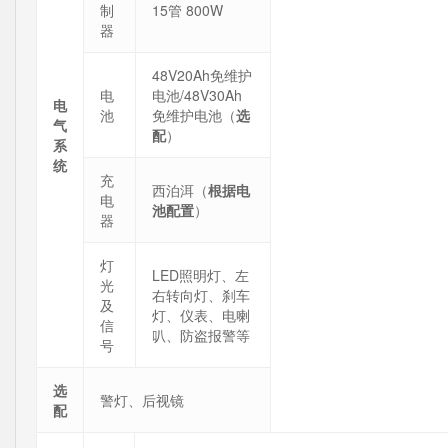
制
15管 800W
器
48V20Ah免维护
电
电池/48V30Ah
电
池
免维护电池（
选
气
配
）
系
统
充
西泊洱（
根据电
电
池配置
）
器
灯
LED照明灯、左
光
右转向灯、刹车
及
灯、仪表、电喇
信
叭、防盗报警等
号
选
警灯、后视镜
配