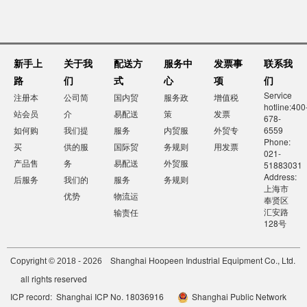
新手上
关于我
配送方
服务中
发票事
联系我
路
们
式
心
项
们
Service
注册本
公司简
国内贸
服务政
增值税
hotline:400
站会员
介
易配送
策
发票
678-
如何购
我们提
服务
内贸服
外贸专
6559
Phone:
买
供的服
国际贸
务规则
用发票
021-
产品售
务
易配送
外贸服
51883031
Address:
后服务
我们的
服务
务规则
上海市
优势
物流运
奉贤区
汇安路
输责任
128号
Shanghai Hoopeen Industrial Equipment Co., Ltd.
Copyright © 2018 - 2026
all rights reserved
ICP record: Shanghai ICP No. 18036916
Shanghai Public Network