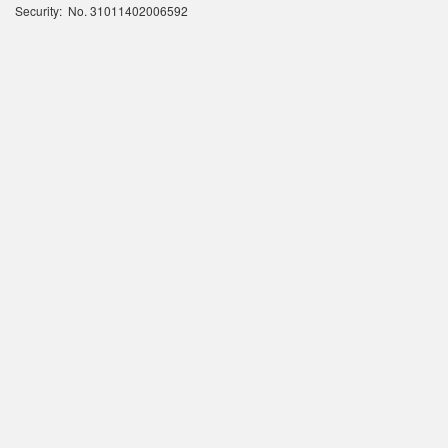
Security: No. 31011402006592