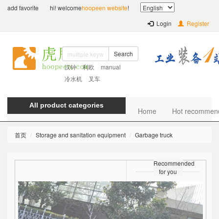
add favorite
hi! welcome
hoopeen website
!
Login
Register
Search
汉钟
利欧
manual
冷水机
叉车
All product categories
Home
Hot recommen
首页
Storage and sanitation equipment
Garbage truck
Recommended
for you