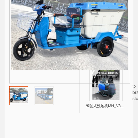
A系列内燃叉车1-3.8吨
CDM，CDMF High efficient Light Vertical Multistage Centrifugal Pump
br
st
驾驶式洗地机MN_V8，双大刷盘，进口电机！