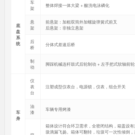
车
整体焊接一体大梁 + 酸洗电泳磷化
架
悬
前悬架：加粗双筒外加螺旋弹簧式前叉
底
架
后悬架：非独立悬架
盘
系
后
统
分体式差速后桥
桥
制
脚踩机械连杆鼓式后轮制动 + 左手把式软轴前轮
动
仪
表
注塑成型仪表台，电源锁，仪表，组合开关
台
油
车辆专用烤漆
车
漆
身
箱体设计符合环卫需求，全密闭结构，箱盖设有
圾滴漏飞扬。箱体可翻转，垃圾可一次性倾倒，
箱