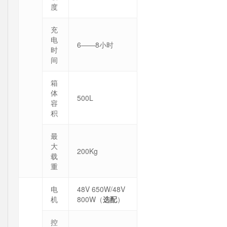
度
充
电
6——8小时
时
间
箱
体
500L
容
积
最
大
200Kg
载
重
电
48V 650W/48V
机
800W（
选配
）
控