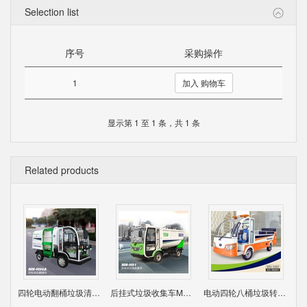
Selection list
序号
采购操作
1
加入 购物车
显示第 1 至 1 条，共 1 条
Related products
四轮电动翻桶垃圾清运车MN_H90A
后挂式垃圾收集车MN_H91，机械推压，油缸撑地！
电动四轮八桶垃圾转载车MN_H82，小身材，大容量！